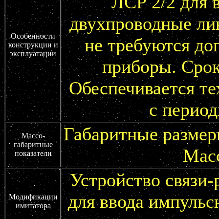
ЛСР 2/2 для 
двухпроводные ли
Особенности
не требуются до
конструкции и
эксплуатации
приборы. Срок 
Обеспечивается т
с период
Габаритные размеры
Массо-
габаритные
Масс
показатели
Устройство связи-
для ввода импульс
Модификации
имитатора